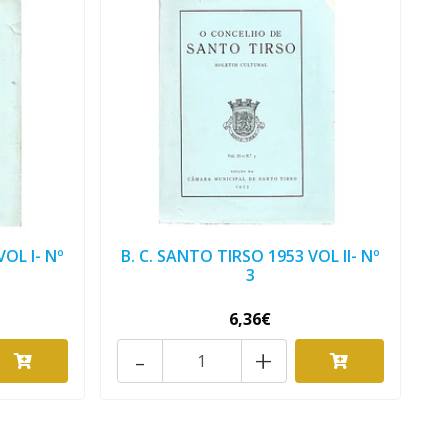
VOL I- Nº
B. C. SANTO TIRSO 1953 VOL II- Nº
3
6,36€
-
+