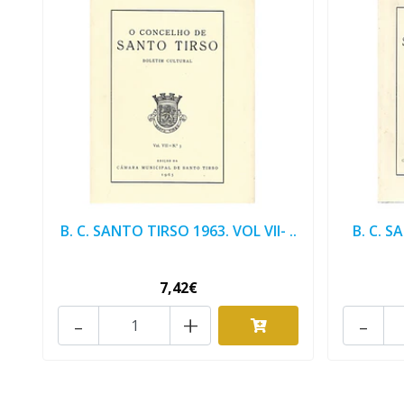
B. C. SANTO TIRSO 1963. VOL VII- ..
B. C. S
7,42€
-
+
-