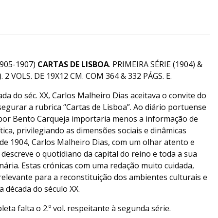
905-1907)
CARTAS DE LISBOA
. PRIMEIRA SÉRIE (1904) &
. 2 VOLS. DE 19X12 CM. COM 364 & 332 PÁGS. E.
a do séc. XX, Carlos Malheiro Dias aceitava o convite do
egurar a rubrica “Cartas de Lisboa”. Ao diário portuense
o por Bento Carqueja importaria menos a informação de
ítica, privilegiando as dimensões sociais e dinâmicas
ir de 1904, Carlos Malheiro Dias, com um olhar atento e
a, descreve o quotidiano da capital do reino e toda a sua
nária. Estas crónicas com uma redação muito cuidada,
elevante para a reconstituição dos ambientes culturais e
a década do século XX.
eta falta o 2.º vol. respeitante à segunda série.