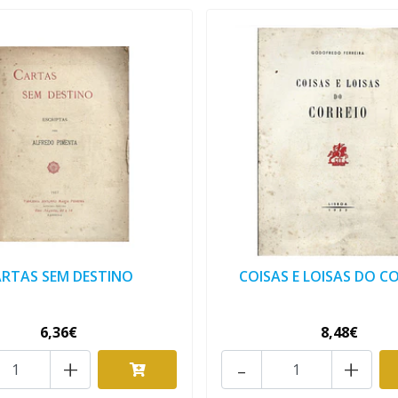
ARTAS SEM DESTINO
COISAS E LOISAS DO C
6,36€
8,48€
+
-
+