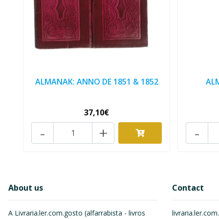
ALMANAK: ANNO DE 1851 & 1852
AL
37,10€
-
+
-
About us
Contact
A Livraria.ler.com.gosto (alfarrabista - livros
livraria.ler.c