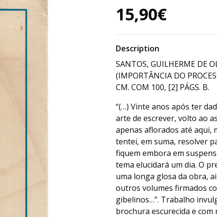
15,90€
Description
SANTOS, GUILHERME DE OLI
(IMPORTÂNCIA DO PROCESSO
CM. COM 100, [2] PÁGS. B.
“(…) Vinte anos após ter da
arte de escrever, volto ao a
apenas aflorados até aqui, m
tentei, em suma, resolver p
fiquem embora em suspensas
tema elucidará um dia. O p
uma longa glosa da obra, a
outros volumes firmados c
gibelinos…”. Trabalho invul
brochura escurecida e com 