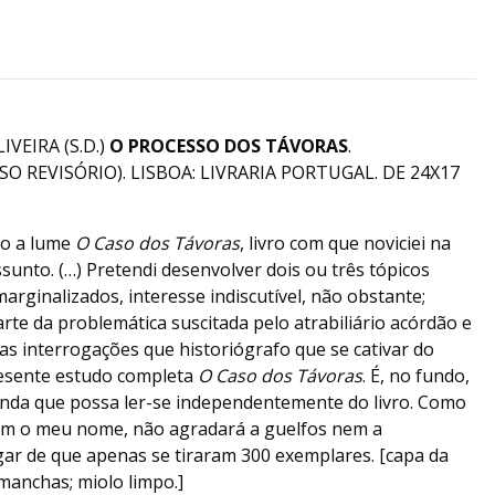
VEIRA (S.D.)
O PROCESSO DOS TÁVORAS
.
 REVISÓRIO). LISBOA: LIVRARIA PORTUGAL. DE 24X17
do a lume
O Caso dos Távoras
, livro com que noviciei na
ssunto. (…) Pretendi desenvolver dois ou três tópicos
arginalizados, interesse indiscutível, não obstante;
arte da problemática suscitada pelo atrabiliário acórdão e
 interrogações que historiógrafo que se cativar do
resente estudo completa
O Caso dos Távoras
. É, no fundo,
inda que possa ler-se independentemente do livro. Como
om o meu nome, não agradará a guelfos nem a
gar de que apenas se tiraram 300 exemplares. [capa da
manchas; miolo limpo.]