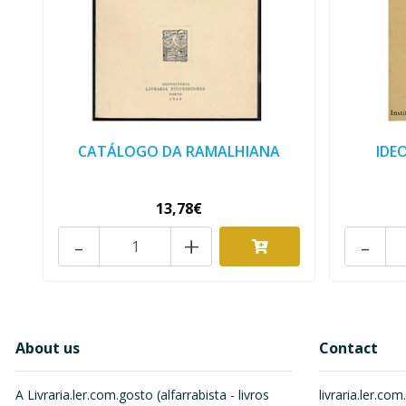
CATÁLOGO DA RAMALHIANA
IDE
13,78€
-
+
-
About us
Contact
A Livraria.ler.com.gosto (alfarrabista - livros
livraria.ler.c