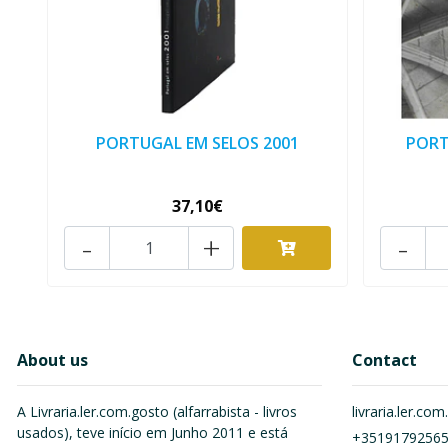
PORTUGAL EM SELOS 2001
PORT
37,10€
-
+
-
About us
Contact
A Livraria.ler.com.gosto (alfarrabista - livros
livraria.ler.c
usados), teve início em Junho 2011 e está
+3519179256