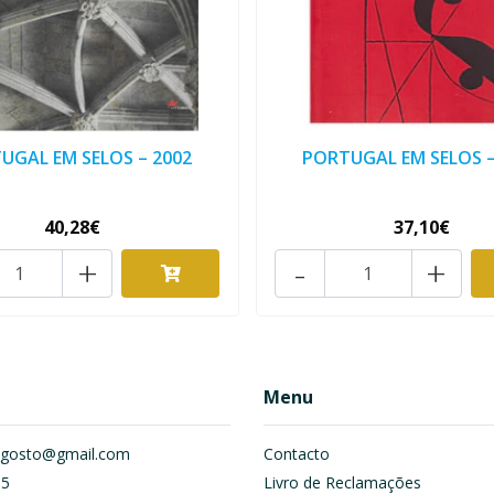
UGAL EM SELOS – 2002
PORTUGAL EM SELOS –
40,28€
37,10€
+
-
+
Menu
om.gosto@gmail.com
Contacto
55
Livro de Reclamações