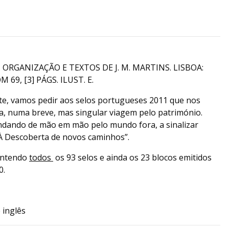
. ORGANIZAÇÃO E TEXTOS DE J. M. MARTINS. LISBOA:
 69, [3] PÁGS. ILUST. E.
te, vamos pedir aos selos portugueses 2011 que nos
a, numa breve, mas singular viagem pelo património.
ndando de mão em mão pelo mundo fora, a sinalizar
À Descoberta de novos caminhos”.
contendo
todos
os 93 selos e ainda os 23 blocos emitidos
0.
 inglês