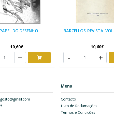
 PAPEL DO DESENHO
BARCELLOS-REVISTA. VOL. II
10,60€
10,60€
+
-
+
Menu
om.gosto@gmail.com
Contacto
55
Livro de Reclamações
Termos e Condições