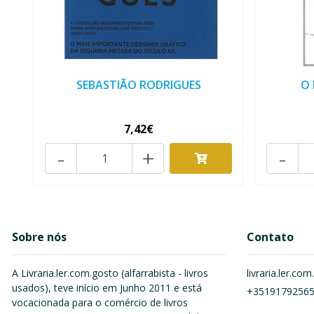
SEBASTIÃO RODRIGUES
O
7,42€
-
+
-
Sobre nós
Contato
A Livraria.ler.com.gosto (alfarrabista - livros
livraria.ler.c
usados), teve início em Junho 2011 e está
+3519179256
vocacionada para o comércio de livros