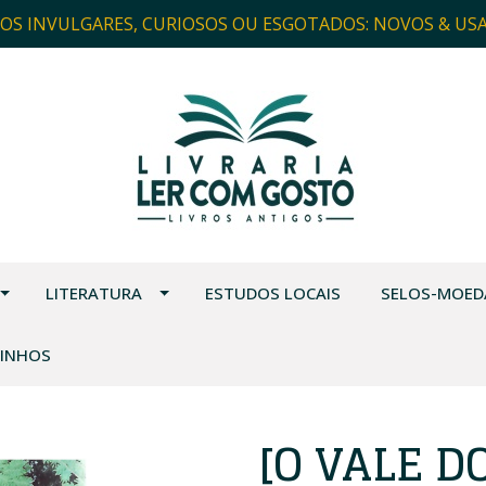
ROS INVULGARES, CURIOSOS OU ESGOTADOS: NOVOS & US
LITERATURA
ESTUDOS LOCAIS
SELOS-MOED
VINHOS
[O VALE D