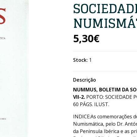
SOCIEDAD
NUMISMÁTI
5,30€
Stock:
1
Descrição
NUMMUS, BOLETIM DA SOC
VII-2.
PORTO: SOCIEDADE P
60 PÁGS. ILUST.
INDICE:As comemorações do 
Numismática, pelo Dr. Antón
da Peninsula Ibérica e as p