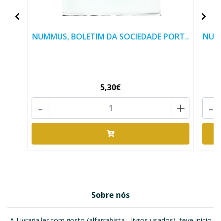
NUMMUS, BOLETIM DA SOCIEDADE PORT..
NUMM
5,30€
-
+
-
Sobre nós
A Livraria.ler.com.gosto (alfarrabista - livros usados), teve início