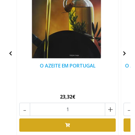
O AZEITE EM PORTUGAL
O A
23,32€
-
+
-