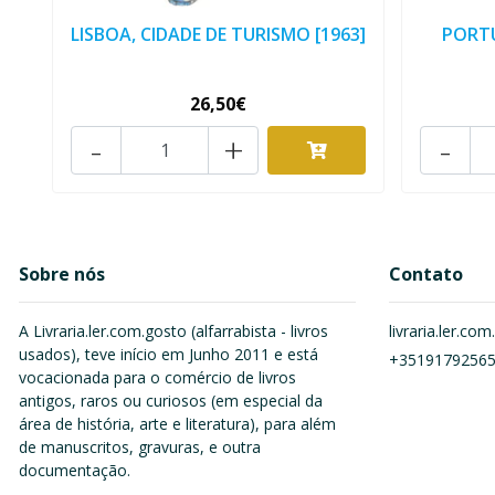
LISBOA, CIDADE DE TURISMO [1963]
PORTU
26,50€
-
+
-
Sobre nós
Contato
A Livraria.ler.com.gosto (alfarrabista - livros
livraria.ler.c
usados), teve início em Junho 2011 e está
+3519179256
vocacionada para o comércio de livros
antigos, raros ou curiosos (em especial da
área de história, arte e literatura), para além
de manuscritos, gravuras, e outra
documentação.