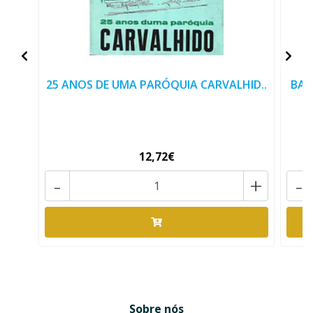
25 ANOS DE UMA PARÓQUIA CARVALHID..
BAT
12,72€
-
+
-
Sobre nós